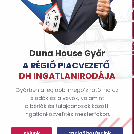
Duna House Győr
A RÉGIÓ PIACVEZETŐ
DH
INGATLANIRODÁJA
Győrben a legjobb: megbízható híd az
eladók és a vevők, valamint
a bérlők és tulajdonosok között.
Ingatlanközvetítés mesterfokon.
Rólunk
Szolgáltatásaink