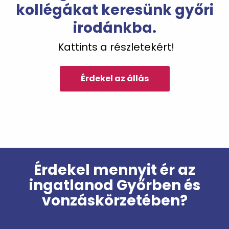
kollégákat keresünk győri
irodánkba.
Kattints a részletekért!
Érdekel az állás
Érdekel mennyit ér az
ingatlanod Győrben és
vonzáskörzetében?