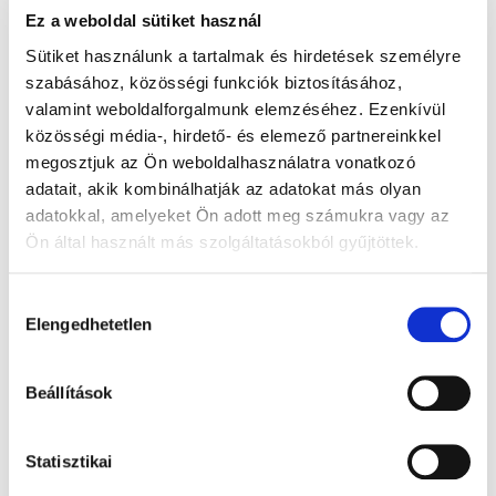
Ez a weboldal sütiket használ
Hitelfelvétel
Sütiket használunk a tartalmak és hirdetések személyre
szabásához, közösségi funkciók biztosításához,
valamint weboldalforgalmunk elemzéséhez. Ezenkívül
Pénzügyi szakértőink segítségével
közösségi média-, hirdető- és elemező partnereinkkel
országszerte segítünk abban, hogy a
megosztjuk az Ön weboldalhasználatra vonatkozó
piszkos anyagiak ne akadályozzák meg
adatait, akik kombinálhatják az adatokat más olyan
álmai otthonának megvásárlásában, akár
adatokkal, amelyeket Ön adott meg számukra vagy az
új lakás vagy ház vásárlásáról, akár
Ön által használt más szolgáltatásokból gyűjtöttek.
használt ingatlanról van szó. Legyen szó
akár személyi kölcsön felvételéről,
Hozzájárulás
Elengedhetetlen
jelzálogról, babaváró hitelről, CSOK-ról,
kiválasztása
hitelkiváltásról, mindent elkövetünk annak
érdekében, hogy az Öné legyen az
Beállítások
álomingatlan.
Statisztikai