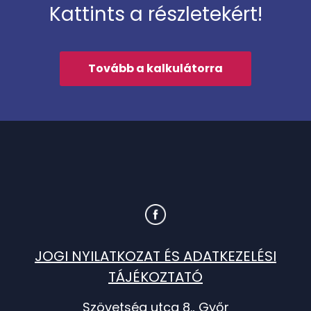
Kattints a részletekért!
Tovább a kalkulátorra
JOGI NYILATKOZAT ÉS ADATKEZELÉSI
TÁJÉKOZTATÓ
Szövetség utca 8., Győr