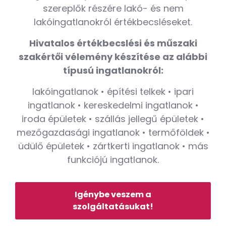
szereplők részére lakó- és nem
lakóingatlanokról értékbecsléseket.
Hivatalos értékbecslési és műszaki
szakértői vélemény készítése az alábbi
típusú ingatlanokról:
lakóingatlanok • építési telkek • ipari
ingatlanok • kereskedelmi ingatlanok •
iroda épületek • szállás jellegű épületek •
mezőgazdasági ingatlanok • termőföldek •
üdülő épületek • zártkerti ingatlanok • más
funkciójú ingatlanok.
Igénybe veszem a
szolgáltatásukat!