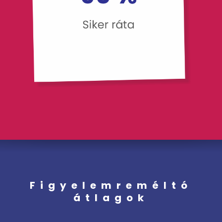
Figyelemreméltó
átlagok